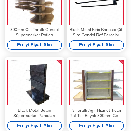
300mm Çift Taraflı Gondol
Black Metal Kiriş Kancası Çift
Süpermarket Rafları
Sıra Gondol Raf Parçaları
ISO9001 Yarım Daire Ayaklı
250mm 300mm 350mm
En İyi Fiyatı Alın
En İyi Fiyatı Alın
Raf
Black Metal Beam
3 Taraflı Ağır Hizmet Ticari
Süpermarket Parçaları
Raf Toz Boyalı 300mm Geniş
Uzunluk 800mm 900mm
Raflar
En İyi Fiyatı Alın
En İyi Fiyatı Alın
1000mm 1200mm