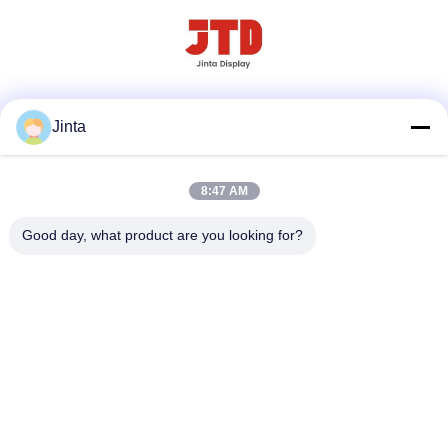
Sosyal Medya
Jinta
8:47 AM
Hızlı iletişim
Good day, what product are you looking for?
Televizyon
86--18021269661
E-posta
yolanda@chinesejinta.com
Adres
Cheluba Sanayi Bölgesi, Shanghu Kasabası, Changshu
Şehri, Jiangsu Eyaleti, Çin