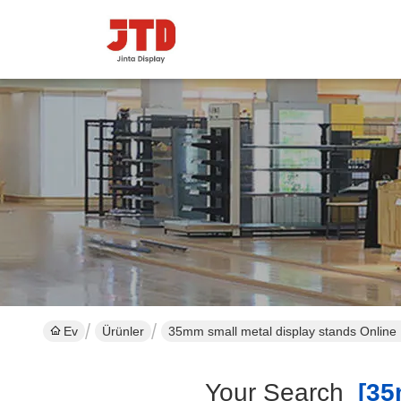
Ev
Ürünler
35mm small metal display stands Online
Your Search
[35m