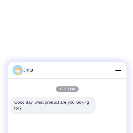
Jinta
Hızlı iletişim
12:13 PM
Televizyon
Good day, what product are you looking 
for?
86--18021269661
E-posta
yolanda@chinesejinta.com