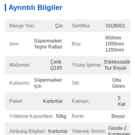
Ayrıntılı Bilgiler
Menşe Yeri:
Çin
Sertifika:
ISO9001
900mm 
Süpermarket 
İsim:
Boy:
1000mm 
Teşhir Rafları
1200mm
Çelik 
Elektrostatik 
Malzeme:
Yüzey Işleme:
Q195
Toz Boyalı
Süpermarket 
Orta 
Kullanım:
Stil:
Için
Görev
5 
Paket:
Kartonlar
Katman:
Kat
Yükleme Kapasitesi:
50kg
Renk:
Beyaz
Günde 2 
Ambalaj Bilgileri:
Kartonlar
Yetenek Temini:
Konteyner