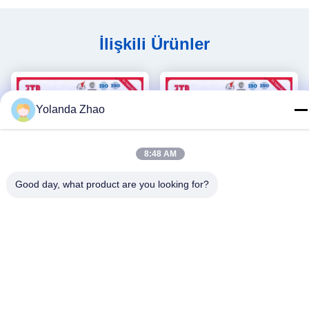
İlişkili Ürünler
Yolanda Zhao
8:48 AM
Good day, what product are you looking for?
2100mm Süpermarket Teşhir
SGS Bakkal Gondol Rafları
Rafları ISO9001 Çift Taraflı
2100mm Aksesuar Vitrin
Raf
En İyi Fiyatı Alın
En İyi Fiyatı Alın