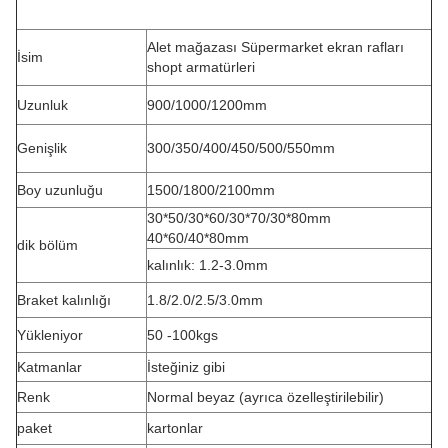
Alet mağazası Süpermarket ekran rafları
İsim
shopt armatürleri
Uzunluk
900/1000/1200mm
Genişlik
300/350/400/450/500/550mm
Boy uzunluğu
1500/1800/2100mm
30*50/30*60/30*70/30*80mm
40*60/40*80mm
dik bölüm
kalınlık: 1.2-3.0mm
Braket kalınlığı
1.8/2.0/2.5/3.0mm
Yükleniyor
50 -100kgs
Katmanlar
İsteğiniz gibi
Renk
Normal beyaz (ayrıca özelleştirilebilir)
paket
kartonlar