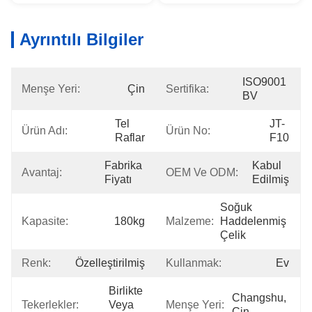
Ayrıntılı Bilgiler
ISO9001 
Menşe Yeri:
Çin
Sertifika:
BV
Tel 
JT-
Ürün Adı:
Ürün No:
Raflar
F10
Fabrika 
Kabul 
Avantaj:
OEM Ve ODM:
Fiyatı
Edilmiş
Soğuk 
Kapasite:
180kg
Malzeme:
Haddelenmiş 
Çelik
Renk:
Özelleştirilmiş
Kullanmak:
Ev
Birlikte 
Changshu, 
Tekerlekler:
Veya 
Menşe Yeri:
Çin