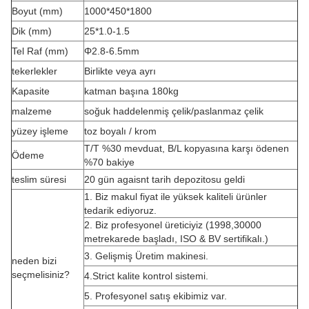
Boyut (mm)
1000*450*1800
Dik (mm)
25*1.0-1.5
Tel Raf (mm)
Φ2.8-6.5mm
tekerlekler
Birlikte veya ayrı
Kapasite
katman başına 180kg
malzeme
soğuk haddelenmiş çelik/paslanmaz çelik
yüzey işleme
toz boyalı / krom
T/T %30 mevduat, B/L kopyasına karşı ödenen
Ödeme
%70 bakiye
teslim süresi
20 gün agaisnt tarih depozitosu geldi
1. Biz makul fiyat ile yüksek kaliteli ürünler
tedarik ediyoruz.
2. Biz profesyonel üreticiyiz (1998,30000
metrekarede başladı, ISO & BV sertifikalı.)
3. Gelişmiş Üretim makinesi.
neden bizi
seçmelisiniz?
4.Strict kalite kontrol sistemi.
5. Profesyonel satış ekibimiz var.