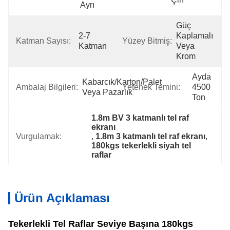
Ayrı
Güç 
2-7 
Kaplamalı 
Katman Sayısı:
Yüzey Bitmiş:
Katman
Veya 
Krom
Ayda 
Kabarcık/karton/palet 
Ambalaj Bilgileri:
Yetenek Temini:
4500 
Veya Pazarlık
Ton
1.8m BV 3 katmanlı tel raf 
ekranı
Vurgulamak:
, 
1.8m 3 katmanlı tel raf ekranı
, 
180kgs tekerlekli siyah tel 
raflar
Ürün Açıklaması
Tekerlekli Tel Raflar Seviye Başına 180kgs