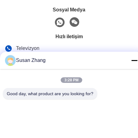
Sosyal Medya
Hızlı iletişim
Televizyon
86--18021269661
Susan Zhang
E-posta
yolanda@chinesejinta.com
3:28 PM
Adres
Good day, what product are you looking for?
Cheluba Sanayi Bölgesi, Shanghu Kasabası, Changshu
Şehri, Jiangsu Eyaleti, Çin
Gizlilik Politikası
|
Site Haritası
Çin iyi. Kalite Süpermarket Teşhir Rafları Tedarikçi. Telif Hakkı ©