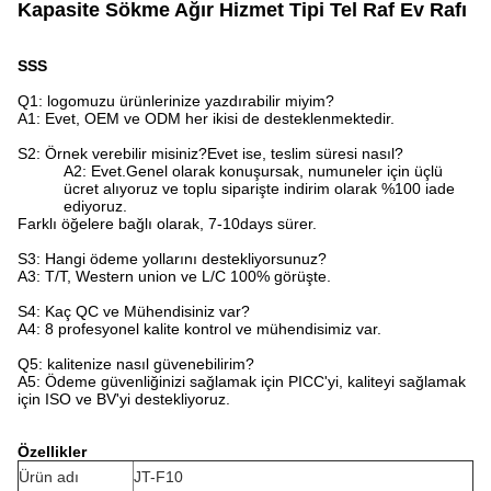
Kapasite Sökme Ağır Hizmet Tipi Tel Raf Ev Rafı
SSS
Q1: logomuzu ürünlerinize yazdırabilir miyim?
A1: Evet, OEM ve ODM her ikisi de desteklenmektedir.
S2: Örnek verebilir misiniz?Evet ise, teslim süresi nasıl?
A2: Evet.Genel olarak konuşursak, numuneler için üçlü
ücret alıyoruz ve toplu siparişte indirim olarak %100 iade
ediyoruz.
Farklı öğelere bağlı olarak, 7-10days sürer.
S3: Hangi ödeme yollarını destekliyorsunuz?
A3: T/T, Western union ve L/C 100% görüşte.
S4: Kaç QC ve Mühendisiniz var?
A4: 8 profesyonel kalite kontrol ve mühendisimiz var.
Q5: kalitenize nasıl güvenebilirim?
A5: Ödeme güvenliğinizi sağlamak için PICC'yi, kaliteyi sağlamak
için ISO ve BV'yi destekliyoruz.
Özellikler
Ürün adı
JT-F10