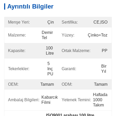
Ayrıntılı Bilgiler
Menşe Yeri:
Çin
Sertifika:
CE,ISO
Demir 
Malzeme:
Yüzey:
Çinko+toz
Tel
100 
Kapasite:
Ortak Malzeme:
PP
Litre
5 
Bir 
Tekerlekler:
Inç 
Garanti:
Yıl
PU
OEM:
Tamam
ODM:
Tamam
Haftada 
Kabarcık 
Ambalaj Bilgileri:
Yetenek Temini:
1000 
Filmi
Takım
ISO9001 arabası 100 litre
, 