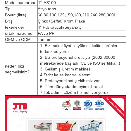
Model numarası.
JT-AS100
Tip
Asya tarzı
Boyut (litre)
60,80,100,125,150,180,210,240,280,300L
Bitiş
Çinko+Şeffaf/ Krom Plaka
tekerlekler
4" PU/Kauçuk/Seyahatçi
ortak malzeme
PA ve PP
OEM ve ODM
Tamam
1. Biz makul fiyat ile yüksek kaliteli ürünler
tedarik ediyoruz.
2. Biz profesyonel üreticiyiz (2002,30000
metrekarede başladı, CE ve ISO sertifikalı.)
neden bizi
3. Gelişmiş Üretim makinesi.
seçmelisiniz?
4.Strict kalite kontrol sistemi.
5. Profesyonel satış ekibimiz var.
6. Tüm dünyada deneyimli ihracat.
7.Tek adımlı çözüm hizmeti veriyoruz.