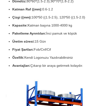
Dümdüz:
80*60*(1.5-2.3),90*70*(1.8-2.2)
Katman Raf ((mm):
0.6-1.2
Çizgi ((mm):
100*50 ((1.5-2.5), 120*50 ((1.5-2.0)
Kapasite:
Katman başına 1000-4000 kg
Paketleme Ayrıntıları:
İnci pamuk ve köpük
Üretim süresi:
15 Gün
Fiyat Şartları:
Fob/Cnf/Cif
Özellik:
Kendi Logonuzu Yazdırabilirsiniz
Avantajları:
Çıkarıp bir araya getirmek kolaydır.