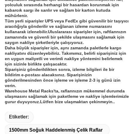
yolculuk sırasında herhangi bir hasardan korunmak için
kabarcık sargı ile sarılır ve sağlam bir karton kutuda
mühürlenir.
Tüm yerli siparişler UPS veya FedEx gibi güvenilir bir taşıyıcı
aracılığıyla gönderilir ve sağlanan izleme numarasını
kullanarak izlenebilir.Uluslararası siparişler için, raftlarınızın
zamanında ve güvenli bir şekilde ulaşmasını sağlamak için
saygın nakliye şirketleriyle çalışıyoruz.
Daha büyük siparişler için, aynı zamanda paletlerle kargo
nakliyatını düzenleyebiliriz. Takımımız, belirli siparişiniz için
en uygun maliyetli ve verimli nakliye yöntemini belirlemek
için sizinle birlikte çalışacaktır.
Siparişiniz gönderildikten sonra, izleme bilgileri ile bir
bildirim e-postası alacaksınız. Siparişinizin
gönderilmesinden önce işleme ve işleme 2-3 iş günü izin
verin.
Warehouse Metal Racks'ta, raflarınızın mükemmel durumda
ulaşmasını sağlamak için paketleme ve nakliye işlemlerimizle
gurur duyuyoruz.Lütfen bize ulaşmaktan çekinmeyin..
Etiketler:
1500mm Soğuk Haddelenmiş Çelik Raflar