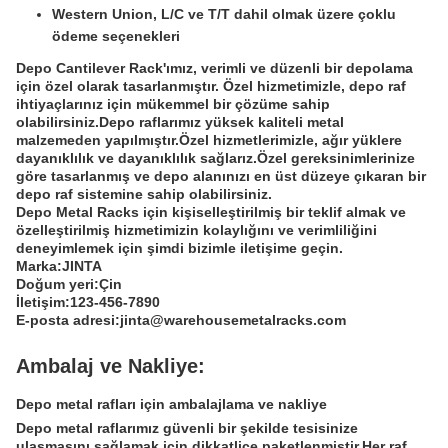
Western Union, L/C ve T/T dahil olmak üzere çoklu
ödeme seçenekleri
Depo Cantilever Rack'ımız, verimli ve düzenli bir depolama
için özel olarak tasarlanmıştır. Özel hizmetimizle, depo raf
ihtiyaçlarınız için mükemmel bir çözüme sahip
olabilirsiniz.Depo raflarımız yüksek kaliteli metal
malzemeden yapılmıştır.Özel hizmetlerimizle, ağır yüklere
dayanıklılık ve dayanıklılık sağlarız.Özel gereksinimlerinize
göre tasarlanmış ve depo alanınızı en üst düzeye çıkaran bir
depo raf sistemine sahip olabilirsiniz.
Depo Metal Racks için kişiselleştirilmiş bir teklif almak ve
özelleştirilmiş hizmetimizin kolaylığını ve verimliliğini
deneyimlemek için şimdi bizimle iletişime geçin.
Marka:
JINTA
Doğum yeri:
Çin
İletişim:
123-456-7890
E-posta adresi:
jinta@warehousemetalracks.com
Ambalaj ve Nakliye:
Depo metal rafları için ambalajlama ve nakliye
Depo metal raflarımız güvenli bir şekilde tesisinize
ulaşmasını sağlamak için dikkatlice paketlenmiştir.Her raf,