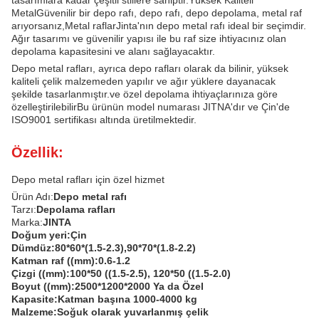
tasarımlara kadar çeşitli stillere sahiptir.Yüksek Kaliteli
MetalGüvenilir bir depo rafı, depo rafı, depo depolama, metal raf
arıyorsanız,Metal raflarJinta'nın depo metal rafı ideal bir seçimdir.
Ağır tasarımı ve güvenilir yapısı ile bu raf size ihtiyacınız olan
depolama kapasitesini ve alanı sağlayacaktır.
Depo metal rafları, ayrıca depo rafları olarak da bilinir, yüksek
kaliteli çelik malzemeden yapılır ve ağır yüklere dayanacak
şekilde tasarlanmıştır.ve özel depolama ihtiyaçlarınıza göre
özelleştirilebilirBu ürünün model numarası JITNA'dır ve Çin'de
ISO9001 sertifikası altında üretilmektedir.
Özellik:
Depo metal rafları için özel hizmet
Ürün Adı:
Depo metal rafı
Tarzı:
Depolama rafları
Marka:
JINTA
Doğum yeri:
Çin
Dümdüz:
80*60*(1.5-2.3),90*70*(1.8-2.2)
Katman raf ((mm):
0.6-1.2
Çizgi ((mm):
100*50 ((1.5-2.5), 120*50 ((1.5-2.0)
Boyut ((mm):
2500*1200*2000 Ya da Özel
Kapasite:
Katman başına 1000-4000 kg
Malzeme:
Soğuk olarak yuvarlanmış çelik