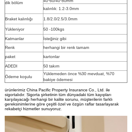
40*60/40*80mm
dik bölüm
kalınlık: 1.2-3.0mm
Braket kalınlığı
1.8/2.0/2.5/3.0mm
Yükleniyor
50 -100kgs
Katmanlar
İsteğiniz gibi
Renk
herhangi bir renk tamam
paket
kartonlar
ADEDI
50 takım
Yüklemeden önce %30 mevduat, %70
Ödeme koşulu
bakiye ödemesi
ürünlerimiz China Pacific Property Insurance Co., Ltd. ile
sigortalıdır.
Sigorta şirketinin tüm dünyadaki tüm kayıpları
karşılayacağı herhangi bir kalite sorunu, müşterilerin farklı
gereksinimlerine göre çeşitli özel ve özgün raflar tasarlayarak
rekabetçi hizmetler sunuyoruz.