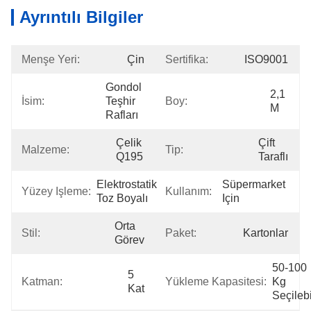
Ayrıntılı Bilgiler
Menşe Yeri:
Çin
Sertifika:
ISO9001
Gondol 
2,1 
İsim:
Teşhir 
Boy:
M
Rafları
Çelik 
Çift ​​
Malzeme:
Tip:
Q195
Taraflı
Elektrostatik 
Süpermarket 
Yüzey Işleme:
Kullanım:
Toz Boyalı
Için
Orta 
Stil:
Paket:
Kartonlar
Görev
50-100 
5 
Katman:
Yükleme Kapasitesi:
Kg 
Kat
Seçilebi