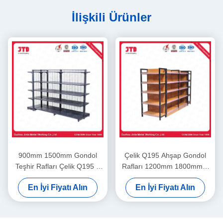
İlişkili Ürünler
900mm 1500mm Gondol
Çelik Q195 Ahşap Gondol
Teşhir Rafları Çelik Q195 2
Rafları 1200mm 1800mm 5
Taraflı Raf
Katlı Depolama Rafı
En İyi Fiyatı Alın
En İyi Fiyatı Alın