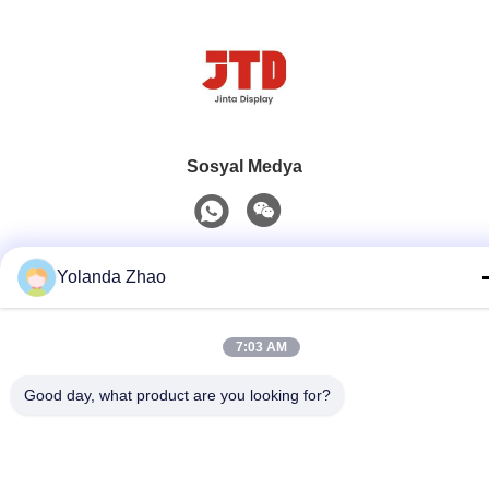
Sosyal Medya
Hızlı iletişim
Yolanda Zhao
Televizyon
86--18021269661
7:03 AM
E-posta
Good day, what product are you looking for?
yolanda@chinesejinta.com
Adres
Cheluba Sanayi Bölgesi, Shanghu Kasabası, Changshu