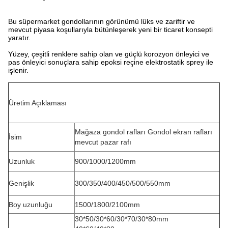
Bu süpermarket gondollarının görünümü lüks ve zariftir ve
mevcut piyasa koşullarıyla bütünleşerek yeni bir ticaret konsepti
yaratır.
Yüzey, çeşitli renklere sahip olan ve güçlü korozyon önleyici ve
pas önleyici sonuçlara sahip epoksi reçine elektrostatik sprey ile
işlenir.
Üretim Açıklaması
Mağaza gondol rafları Gondol ekran rafları
İsim
mevcut pazar rafı
Uzunluk
900/1000/1200mm
Genişlik
300/350/400/450/500/550mm
Boy uzunluğu
1500/1800/2100mm
30*50/30*60/30*70/30*80mm