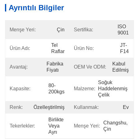
Ayrıntılı Bilgiler
ISO 
Menşe Yeri:
Çin
Sertifika:
9001
Tel 
JT-
Ürün Adı:
Ürün No:
Raflar
F14
Fabrika 
Kabul 
Avantaj:
OEM Ve ODM:
Fiyatı
Edilmiş
Soğuk 
80-
Kapasite:
Malzeme:
Haddelenmiş 
200kgs
Çelik
Renk:
Özelleştirilmiş
Kullanmak:
Ev
Birlikte 
Changshu, 
Tekerlekler:
Veya 
Menşe Yeri:
Çin
Ayrı