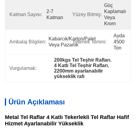
Güç 
2-7 
Kaplamalı 
Katman Sayısı:
Yüzey Bitmiş:
Katman
Veya 
Krom
Ayda 
Kabarcık/karton/palet 
Ambalaj Bilgileri:
Yetenek Temini:
4500 
Veya Pazarlık
Ton
200kgs Tel Teşhir Rafları
, 
4 Katlı Tel Teşhir Rafları
, 
Vurgulamak:
2200mm ayarlanabilir 
yükseklik rafı
Ürün Açıklaması
Metal Tel Raflar 4 Katlı Tekerlekli Tel Raflar Hafif
Hizmet Ayarlanabilir Yükseklik