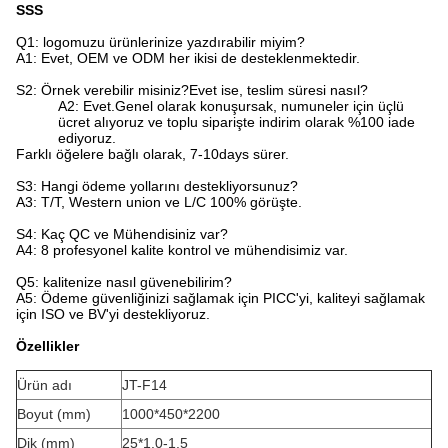
SSS
Q1: logomuzu ürünlerinize yazdırabilir miyim?
A1: Evet, OEM ve ODM her ikisi de desteklenmektedir.
S2: Örnek verebilir misiniz?Evet ise, teslim süresi nasıl?
A2: Evet.Genel olarak konuşursak, numuneler için üçlü
ücret alıyoruz ve toplu siparişte indirim olarak %100 iade
ediyoruz.
Farklı öğelere bağlı olarak, 7-10days sürer.
S3: Hangi ödeme yollarını destekliyorsunuz?
A3: T/T, Western union ve L/C 100% görüşte.
S4: Kaç QC ve Mühendisiniz var?
A4: 8 profesyonel kalite kontrol ve mühendisimiz var.
Q5: kalitenize nasıl güvenebilirim?
A5: Ödeme güvenliğinizi sağlamak için PICC'yi, kaliteyi sağlamak
için ISO ve BV'yi destekliyoruz.
Özellikler
Ürün adı
JT-F14
Boyut (mm)
1000*450*2200
Dik (mm)
25*1.0-1.5