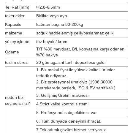
Tel Raf (mm)
Φ2.8-6.5mm
tekerlekler
Birlikte veya ayrı
Kapasite
katman başına 80-200kg
malzeme
soğuk haddelenmiş çelik/paslanmaz çelik
yüzey işleme
toz boyalı / krom
T/T %30 mevduat, B/L kopyasına karşı ödenen
Ödeme
%70 bakiye
teslim süresi
20 gün agaisnt tarih depozitosu geldi
1. Biz makul fiyat ile yüksek kaliteli ürünler
tedarik ediyoruz.
2. Biz profesyonel üreticiyiz (1998,30000
metrekarede başladı, ISO & BV sertifikalı.)
3. Gelişmiş Üretim makinesi.
neden bizi
seçmelisiniz?
4.Strict kalite kontrol sistemi.
5. Profesyonel satış ekibimiz var.
6. Tüm dünyada deneyimli ihracat.
7.Tek adımlı çözüm hizmeti veriyoruz.