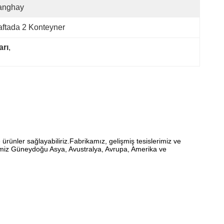
anghay
ftada 2 Konteyner
arı
, 
 ürünler sağlayabiliriz.Fabrikamız, gelişmiş tesislerimiz ve
lerimiz Güneydoğu Asya, Avustralya, Avrupa, Amerika ve