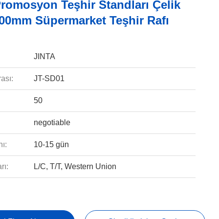
romosyon Teşhir Standları Çelik
00mm Süpermarket Teşhir Rafı
JINTA
ası:
JT-SD01
50
negotiable
ı:
10-15 gün
rı:
L/C, T/T, Western Union