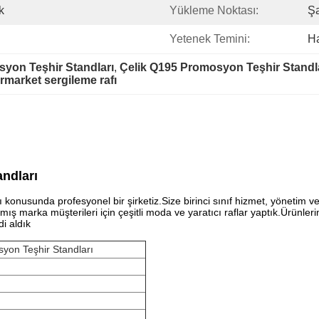
k
Yükleme Noktası:
Ş
Yetenek Temini:
Ha
yon Teşhir Standları
, 
Çelik Q195 Promosyon Teşhir Standl
market sergileme rafı
ndları
ı konusunda profesyonel bir şirketiz.Size birinci sınıf hizmet, yönetim ve
nmış marka müşterileri için çeşitli moda ve yaratıcı raflar yaptık.Ürün
i aldık
syon Teşhir Standları