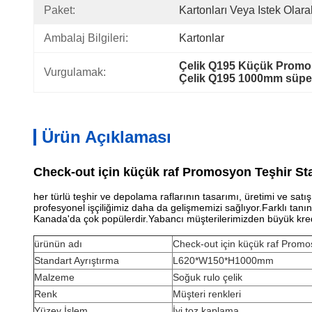
Paket:
Kartonları Veya Istek Olara
Ambalaj Bilgileri:
Kartonlar
Çelik Q195 Küçük Promos
Vurgulamak:
Çelik Q195 1000mm süper
Ürün Açıklaması
Check-out için küçük raf Promosyon Teşhir Sta
her türlü teşhir ve depolama raflarının tasarımı, üretimi ve satış
profesyonel işçiliğimiz daha da gelişmemizi sağlıyor.Farklı tanı
Kanada'da çok popülerdir.Yabancı müşterilerimizden büyük kred
ürünün adı
Check-out için küçük raf Promo
Standart Ayrıştırma
L620*W150*H1000mm
Malzeme
Soğuk rulo çelik
Renk
Müşteri renkleri
Yüzey İşlem
İyi toz kaplama