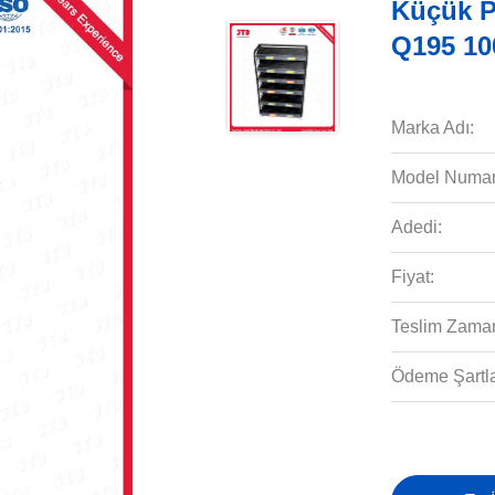
Küçük P
Q195 10
Marka Adı:
Model Numar
Adedi:
Fiyat:
Teslim Zaman
Ödeme Şartla