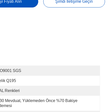
yi Fiyatı Alın
Şimdi Iletişime Geçin
SO9001 SGS
lik Q195
L Renkleri
30 Mevduat, Yüklemeden Önce %70 Bakiye 
demesi