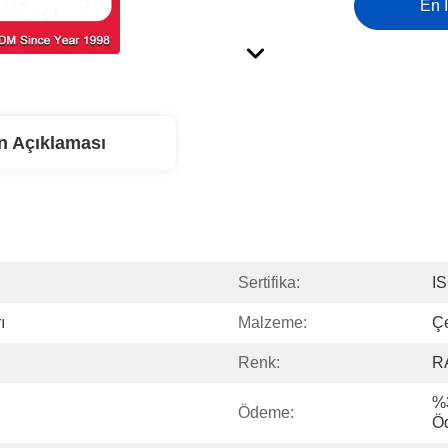
En İ
n Açıklaması
Sertifika:
I
ı
Malzeme:
Çe
Renk:
RA
%
Ödeme:
Ö