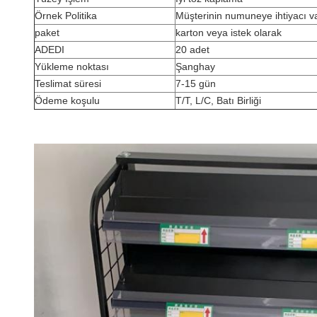
Örnek Politika
Müşterinin numuneye ihtiyacı 
paket
karton veya istek olarak
ADEDI
20 adet
Yükleme noktası
Şanghay
Teslimat süresi
7-15 gün
Ödeme koşulu
T/T, L/C, Batı Birliği