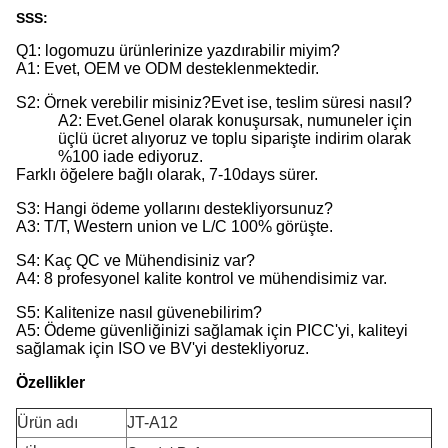
SSS:
Q1: logomuzu ürünlerinize yazdırabilir miyim?
A1: Evet, OEM ve ODM desteklenmektedir.
S2: Örnek verebilir misiniz?Evet ise, teslim süresi nasıl?
A2: Evet.Genel olarak konuşursak, numuneler için
üçlü ücret alıyoruz ve toplu siparişte indirim olarak
%100 iade ediyoruz.
Farklı öğelere bağlı olarak, 7-10days sürer.
S3: Hangi ödeme yollarını destekliyorsunuz?
A3: T/T, Western union ve L/C 100% görüşte.
S4: Kaç QC ve Mühendisiniz var?
A4: 8 profesyonel kalite kontrol ve mühendisimiz var.
S5: Kalitenize nasıl güvenebilirim?
A5: Ödeme güvenliğinizi sağlamak için PICC'yi, kaliteyi
sağlamak için ISO ve BV'yi destekliyoruz.
Özellikler
Ürün adı
JT-A12