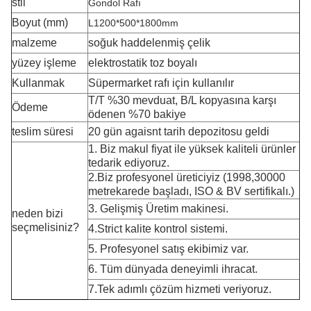
stil
Gondol Rafı
Boyut (mm)
L1200*500*1800mm
malzeme
soğuk haddelenmiş çelik
yüzey işleme
elektrostatik toz boyalı
Kullanmak
Süpermarket rafı için kullanılır
T/T %30 mevduat, B/L kopyasına karşı
Ödeme
ödenen %70 bakiye
teslim süresi
20 gün agaisnt tarih depozitosu geldi
1. Biz makul fiyat ile yüksek kaliteli ürünler
tedarik ediyoruz.
2.Biz profesyonel üreticiyiz (1998,30000
metrekarede başladı, ISO & BV sertifikalı.)
3. Gelişmiş Üretim makinesi.
neden bizi
seçmelisiniz?
4.Strict kalite kontrol sistemi.
5. Profesyonel satış ekibimiz var.
6. Tüm dünyada deneyimli ihracat.
7.Tek adımlı çözüm hizmeti veriyoruz.