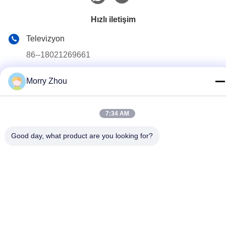
Hızlı iletişim
Televizyon
86--18021269661
E-posta
Morry Zhou
yolanda@chinesejinta.com
Adres
7:34 AM
Cheluba Sanayi Bölgesi, Shanghu Kasabası, Changshu
Şehri, Jiangsu Eyaleti, Çin
Good day, what product are you looking for?
Gizlilik Politikası
|
Site Haritası
Çin iyi. Kalite Süpermarket Teşhir Rafları Tedarikçi. Telif Hakkı ©
2021-2026 Suzhou Jinta Import & Export Co., Ltd Hepsi. Haklar
korunmuş.