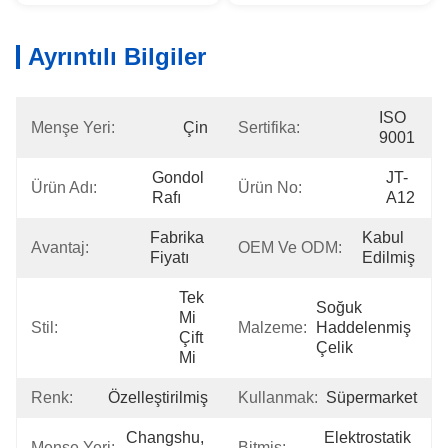
Ayrıntılı Bilgiler
ISO 
Menşe Yeri:
Çin
Sertifika:
9001
Gondol 
JT-
Ürün Adı:
Ürün No:
Rafı
A12
Fabrika 
Kabul 
Avantaj:
OEM Ve ODM:
Fiyatı
Edilmiş
Tek 
Soğuk 
Mi 
Stil:
Malzeme:
Haddelenmiş 
Çift 
Çelik
Mi
Renk:
Özelleştirilmiş
Kullanmak:
Süpermarket
Changshu, 
Elektrostatik 
Menşe Yeri:
Bitmiş: