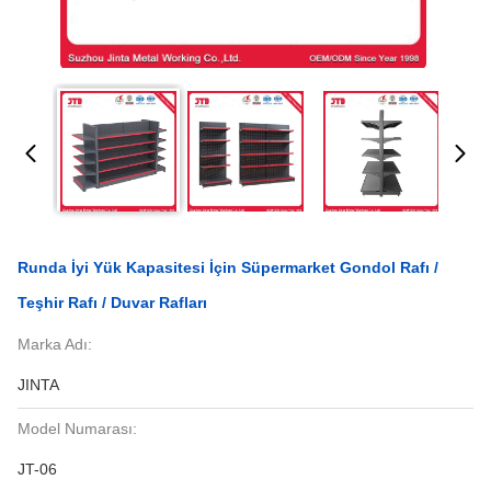
Runda İyi Yük Kapasitesi İçin Süpermarket Gondol Rafı /
Teşhir Rafı / Duvar Rafları
Marka Adı:
JINTA
Model Numarası:
JT-06