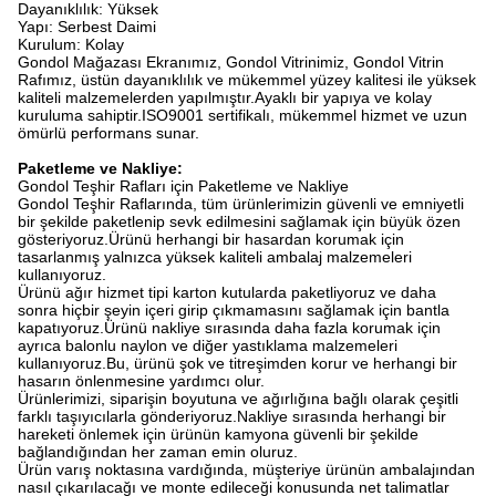
Dayanıklılık: Yüksek
Yapı: Serbest Daimi
Kurulum: Kolay
Gondol Mağazası Ekranımız, Gondol Vitrinimiz, Gondol Vitrin
Rafımız, üstün dayanıklılık ve mükemmel yüzey kalitesi ile yüksek
kaliteli malzemelerden yapılmıştır.Ayaklı bir yapıya ve kolay
kuruluma sahiptir.ISO9001 sertifikalı, mükemmel hizmet ve uzun
ömürlü performans sunar.
Paketleme ve Nakliye:
Gondol Teşhir Rafları için Paketleme ve Nakliye
Gondol Teşhir Raflarında, tüm ürünlerimizin güvenli ve emniyetli
bir şekilde paketlenip sevk edilmesini sağlamak için büyük özen
gösteriyoruz.Ürünü herhangi bir hasardan korumak için
tasarlanmış yalnızca yüksek kaliteli ambalaj malzemeleri
kullanıyoruz.
Ürünü ağır hizmet tipi karton kutularda paketliyoruz ve daha
sonra hiçbir şeyin içeri girip çıkmamasını sağlamak için bantla
kapatıyoruz.Ürünü nakliye sırasında daha fazla korumak için
ayrıca balonlu naylon ve diğer yastıklama malzemeleri
kullanıyoruz.Bu, ürünü şok ve titreşimden korur ve herhangi bir
hasarın önlenmesine yardımcı olur.
Ürünlerimizi, siparişin boyutuna ve ağırlığına bağlı olarak çeşitli
farklı taşıyıcılarla gönderiyoruz.Nakliye sırasında herhangi bir
hareketi önlemek için ürünün kamyona güvenli bir şekilde
bağlandığından her zaman emin oluruz.
Ürün varış noktasına vardığında, müşteriye ürünün ambalajından
nasıl çıkarılacağı ve monte edileceği konusunda net talimatlar