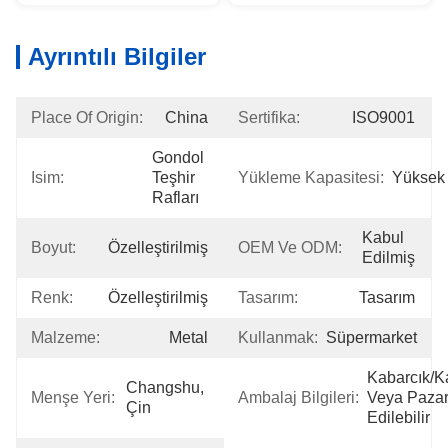
Ayrıntılı Bilgiler
Place Of Origin:
China
Sertifika:
ISO9001
Gondol 
Isim:
Teşhir 
Yükleme Kapasitesi:
Yüksek
Rafları
Kabul 
Boyut:
Özelleştirilmiş
OEM Ve ODM:
Edilmiş
Renk:
Özelleştirilmiş
Tasarım:
Tasarım
Malzeme:
Metal
Kullanmak:
Süpermarket
Kabarcık/ka
Changshu, 
Menşe Yeri:
Ambalaj Bilgileri:
Veya Pazarl
Çin
Edilebilir