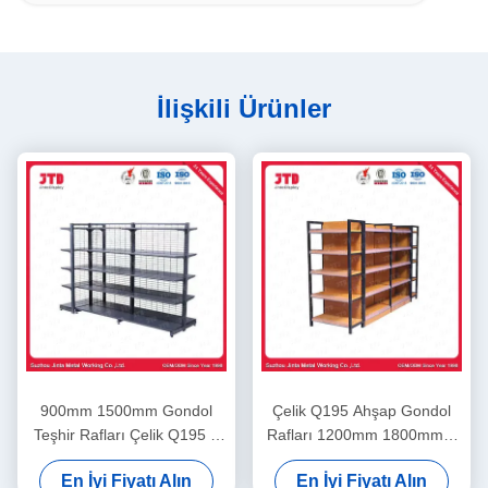
İlişkili Ürünler
900mm 1500mm Gondol
Çelik Q195 Ahşap Gondol
Teşhir Rafları Çelik Q195 2
Rafları 1200mm 1800mm 5
Taraflı Raf
Katlı Depolama Rafı
En İyi Fiyatı Alın
En İyi Fiyatı Alın