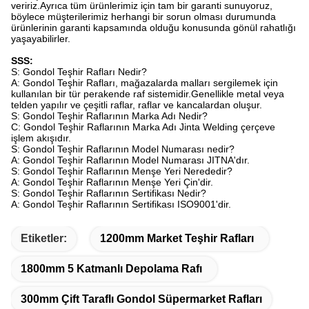
veririz.Ayrıca tüm ürünlerimiz için tam bir garanti sunuyoruz,
böylece müşterilerimiz herhangi bir sorun olması durumunda
ürünlerinin garanti kapsamında olduğu konusunda gönül rahatlığı
yaşayabilirler.
SSS:
S: Gondol Teşhir Rafları Nedir?
A: Gondol Teşhir Rafları, mağazalarda malları sergilemek için
kullanılan bir tür perakende raf sistemidir.Genellikle metal veya
telden yapılır ve çeşitli raflar, raflar ve kancalardan oluşur.
S: Gondol Teşhir Raflarının Marka Adı Nedir?
C: Gondol Teşhir Raflarının Marka Adı Jinta Welding çerçeve
işlem akışıdır.
S: Gondol Teşhir Raflarının Model Numarası nedir?
A: Gondol Teşhir Raflarının Model Numarası JITNA'dır.
S: Gondol Teşhir Raflarının Menşe Yeri Nerededir?
A: Gondol Teşhir Raflarının Menşe Yeri Çin'dir.
S: Gondol Teşhir Raflarının Sertifikası Nedir?
A: Gondol Teşhir Raflarının Sertifikası ISO9001'dir.
Etiketler:
1200mm Market Teşhir Rafları
1800mm 5 Katmanlı Depolama Rafı
300mm Çift Taraflı Gondol Süpermarket Rafları