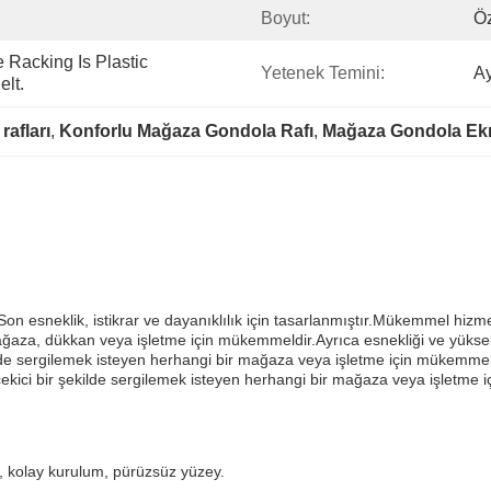
Boyut:
Ö
Racking Is Plastic 
Yetenek Temini:
A
lt.
rafları
, 
Konforlu Mağaza Gondola Rafı
, 
Mağaza Gondola Ekra
Son esneklik, istikrar ve dayanıklılık için tasarlanmıştır.Mükemmel hizm
mağaza, dükkan veya işletme için mükemmeldir.Ayrıca esnekliği ve yüksek
kilde sergilemek isteyen herhangi bir mağaza veya işletme için mükemm
ekici bir şekilde sergilemek isteyen herhangi bir mağaza veya işletme i
k, kolay kurulum, pürüzsüz yüzey.