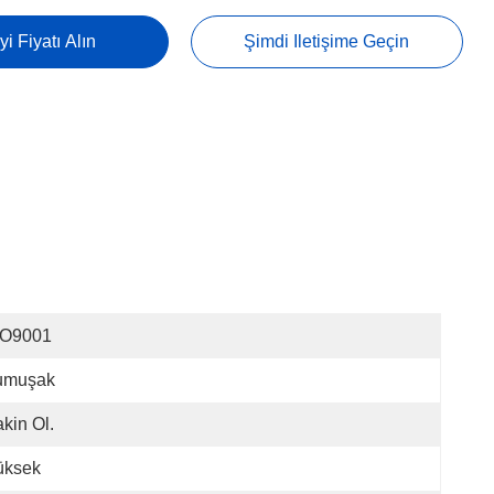
yi Fiyatı Alın
Şimdi Iletişime Geçin
SO9001
umuşak
kin Ol.
üksek