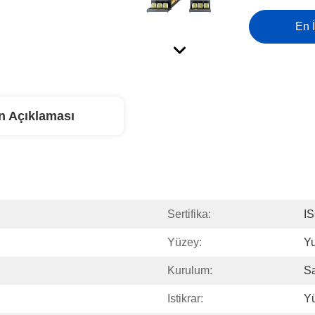
En İ
n Açıklaması
Sertifika:
I
Yüzey:
Y
Kurulum:
Sa
Istikrar:
Y