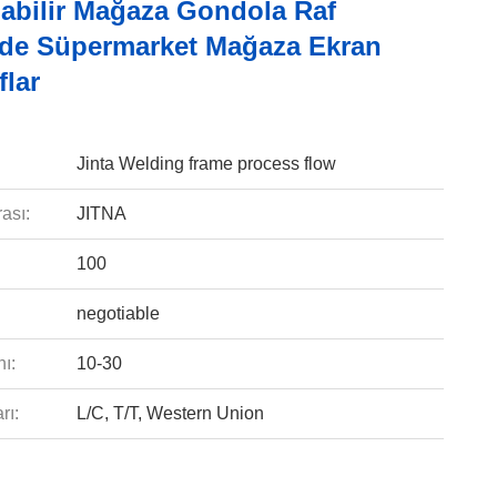
abilir Mağaza Gondola Raf
de Süpermarket Mağaza Ekran
flar
Jinta Welding frame process flow
ası:
JITNA
100
negotiable
ı:
10-30
rı:
L/C, T/T, Western Union