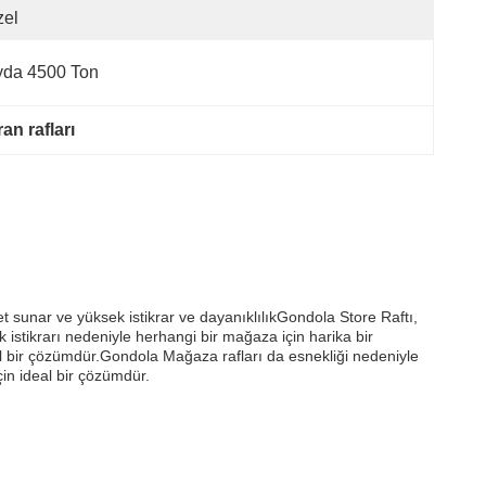
zel
yda 4500 Ton
n rafları
et sunar ve yüksek istikrar ve dayanıklılıkGondola Store Raftı,
 istikrarı nedeniyle herhangi bir mağaza için harika bir
el bir çözümdür.Gondola Mağaza rafları da esnekliği nedeniyle
çin ideal bir çözümdür.