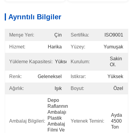
Ayrıntılı Bilgiler
Menşe Yeri:
Çin
Sertifika:
ISO9001
Hizmet:
Harika
Yüzey:
Yumuşak
Sakin 
Yükleme Kapasitesi:
Yüksek
Kurulum:
Ol.
Renk:
Geleneksel
Istikrar:
Yüksek
Ağırlık:
Işık
Boyut:
Özel
Depo 
Raflarının 
Ambalajı 
Ayda 
Plastik 
Ambalaj Bilgileri:
Yetenek Temini:
4500 
Ambalaj 
Ton
Filmi Ve 