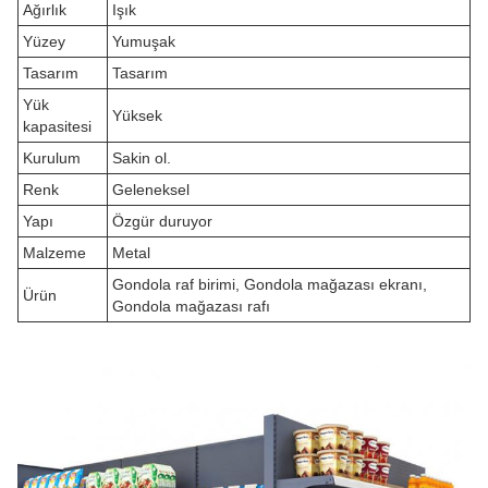
Ağırlık
Işık
Yüzey
Yumuşak
Tasarım
Tasarım
Yük
Yüksek
kapasitesi
Kurulum
Sakin ol.
Renk
Geleneksel
Yapı
Özgür duruyor
Malzeme
Metal
Gondola raf birimi, Gondola mağazası ekranı,
Ürün
Gondola mağazası rafı