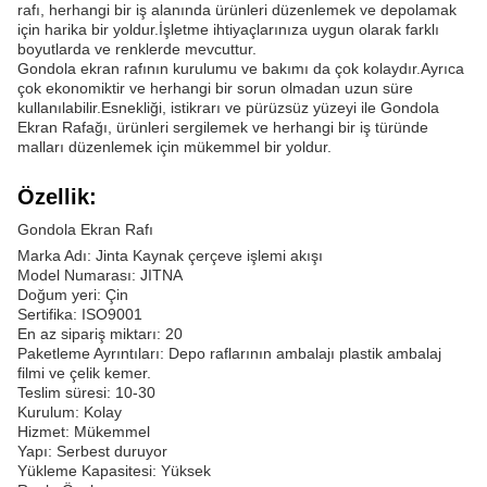
rafı, herhangi bir iş alanında ürünleri düzenlemek ve depolamak
için harika bir yoldur.İşletme ihtiyaçlarınıza uygun olarak farklı
boyutlarda ve renklerde mevcuttur.
Gondola ekran rafının kurulumu ve bakımı da çok kolaydır.Ayrıca
çok ekonomiktir ve herhangi bir sorun olmadan uzun süre
kullanılabilir.Esnekliği, istikrarı ve pürüzsüz yüzeyi ile Gondola
Ekran Rafağı, ürünleri sergilemek ve herhangi bir iş türünde
malları düzenlemek için mükemmel bir yoldur.
Özellik:
Gondola Ekran Rafı
Marka Adı: Jinta Kaynak çerçeve işlemi akışı
Model Numarası: JITNA
Doğum yeri: Çin
Sertifika: ISO9001
En az sipariş miktarı: 20
Paketleme Ayrıntıları: Depo raflarının ambalajı plastik ambalaj
filmi ve çelik kemer.
Teslim süresi: 10-30
Kurulum: Kolay
Hizmet: Mükemmel
Yapı: Serbest duruyor
Yükleme Kapasitesi: Yüksek