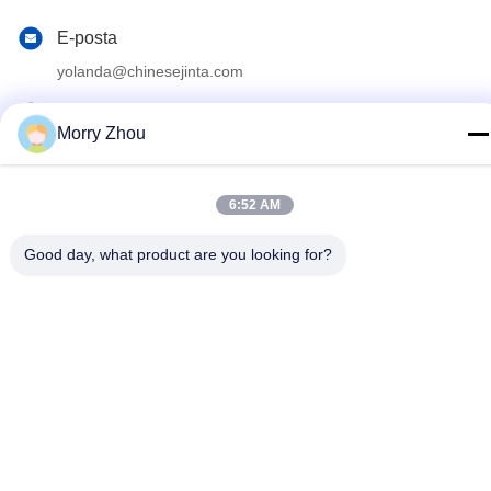
E-posta
yolanda@chinesejinta.com
Adres
Morry Zhou
Cheluba Sanayi Bölgesi, Shanghu Kasabası, Changshu
Şehri, Jiangsu Eyaleti, Çin
6:52 AM
Gizlilik Politikası
|
Site Haritası
Good day, what product are you looking for?
Çin iyi. Kalite Süpermarket Teşhir Rafları Tedarikçi. Telif Hakkı ©
2021-2026 Suzhou Jinta Import & Export Co., Ltd Hepsi. Haklar
korunmuş.