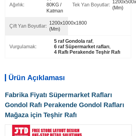
1200x500x
Ağırlık:
80KG / 
Tek Yan Boyutlar:
(mm)
Katman
1200x1000x1800 
Çift Yan Boyutlar:
(mm)
5 raf Gondola raf
, 
Vurgulamak:
6 raf Süpermarket rafları
, 
4 Raflı Perakende Teşhir Rafı
Ürün Açıklaması
Fabrika Fiyatı Süpermarket Rafları
Gondol Rafı Perakende Gondol Rafları
Mağaza için Teşhir Rafı