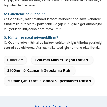
ahşap, titanyum alaşımı, akrilik, cam vb. ile aksesuar rafları veya
teşhirler de üretiyoruz.
S: Paketleme şekli nedir?
C: Genellikle, raflar standart ihracat kartonlarında hava kabarcıklı
film/film ile düz olarak paketlenir. Ahşap kutu gibi diğer ambalajlar
müşterilerin ihtiyacına göre mevcuttur.
S: Kalitenize nasıl güvenebilirim?
C: Ödeme güvenliğinizi ve kaliteyi sağlamak için Alibaba çevrimiçi
ticareti destekliyoruz. Ayrıca, kalite testi için numune alabilirsiniz.
Etiketler:
1200mm Market Teşhir Rafları
1800mm 5 Katmanlı Depolama Rafı
300mm Çift Taraflı Gondol Süpermarket Rafları