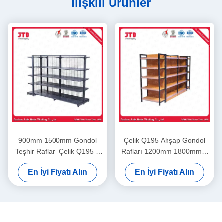
İlişkili Ürünler
900mm 1500mm Gondol
Çelik Q195 Ahşap Gondol
Teşhir Rafları Çelik Q195 2
Rafları 1200mm 1800mm 5
Taraflı Raf
Katlı Depolama Rafı
En İyi Fiyatı Alın
En İyi Fiyatı Alın