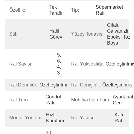
Tek 
Süpermarket 
Özellik:
Tip:
Taraflı
Rafı
Cilalı, 
Hafif 
Galvanizli, 
Stil:
Yüzey Tedavisi:
Görev
Epoksi Toz 
Boya
5, 
6, 
Raf Sayısı:
Raf Yüksekliği:
Özelleştirilmi
4, 
3
Raf Derinliği:
Özelleştirilmiş
Raf Genişliği:
Özelleştirilmiş
Gondol 
Ayarlanabil
Raf Türü:
Mobilya Geri Türü:
Rafı
Geri
Hızlı 
Katı 
Montaj Yöntemi:
Raf Yapısı:
Kurulum
Raf
30-